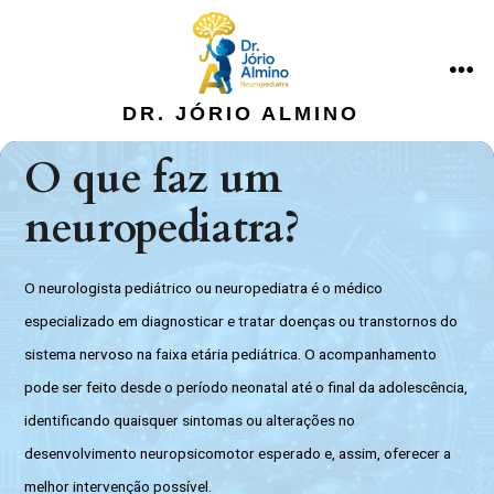
Ir
direto
para
ME
DR. JÓRIO ALMINO
o
conteúdo
O que faz um
neuropediatra?
O neurologista pediátrico ou neuropediatra é o médico
especializado em diagnosticar e tratar doenças ou transtornos do
sistema nervoso na faixa etária pediátrica. O acompanhamento
pode ser feito desde o período neonatal até o final da adolescência,
identificando quaisquer sintomas ou alterações no
desenvolvimento neuropsicomotor esperado e, assim, oferecer a
melhor intervenção possível.